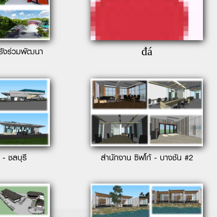
รังร่วมพัฒนา
đá
 - ชลบุรี
สำนักงาน ซิฟโก้ - บางชัน #2